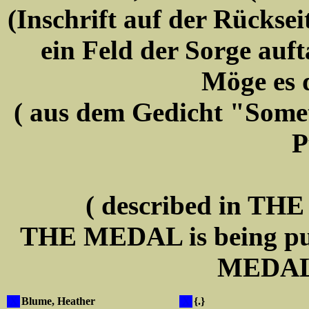
(Inschrift auf der Rückse
ein Feld der Sorge auft
Möge es 
( aus dem Gedicht "Some
P
( described in T
THE MEDAL is being pu
MEDAL
X
Blume, Heather
X
{.}