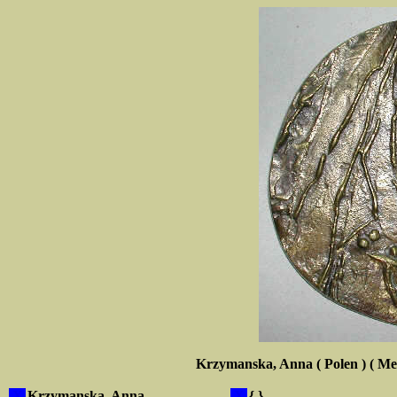
Krzymanska, Anna ( Polen ) ( Me
X
Krzymanska, Anna
X
{.}